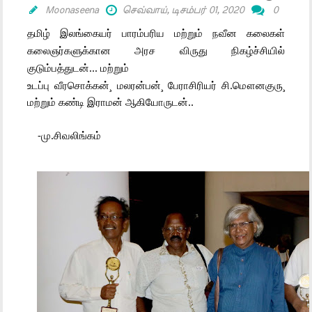
Moonaseena
செவ்வாய், டிசம்பர் 01, 2020
0
தமிழ் இலங்கையர் பாரம்பரிய மற்றும் நவீன கலைகள் 
கலைஞர்களுக்கான அரச விருது நிகழ்ச்சியில் 
குடும்பத்துடன்... மற்றும்
உடப்பு வீரசொக்கன்¸ மலரன்பன்¸ பேராசிரியர் சி.மௌனகுரு¸  
மற்றும் கண்டி இராமன் ஆகியோருடன்..
-மு.சிவலிங்கம்