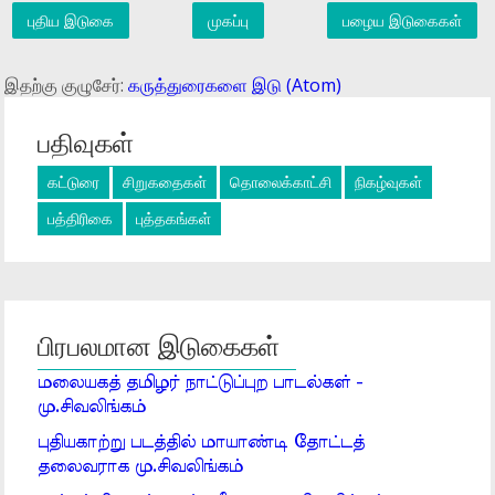
புதிய இடுகை
முகப்பு
பழைய இடுகைகள்
இதற்கு குழுசேர்:
கருத்துரைகளை இடு (Atom)
பதிவுகள்
கட்டுரை
சிறுகதைகள்
தொலைக்காட்சி
நிகழ்வுகள்
பத்திரிகை
புத்தகங்கள்
பிரபலமான இடுகைகள்
மலையகத் தமிழர் நாட்டுப்புற பாடல்கள் -
மு.சிவலிங்கம்
புதியகாற்று படத்தில் மாயாண்டி தோட்டத்
தலைவராக மு.சிவலிங்கம்