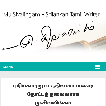
MENU
புதியகாற்று படத்தில் மாயாண்டி
தோட்டத் தலைவராக
மு.சிவலிங்கம்