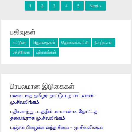
1
2
3
4
5
Next »
பதிவுகள்
கட்டுரை
சிறுகதைகள்
தொலைக்காட்சி
நிகழ்வுகள்
பத்திரிகை
புத்தகங்கள்
பிரபலமான இடுகைகள்
மலையகத் தமிழர் நாட்டுப்புற பாடல்கள் -
மு.சிவலிங்கம்
புதியகாற்று படத்தில் மாயாண்டி தோட்டத்
தலைவராக மு.சிவலிங்கம்
பஞ்சம் பிழைக்க வந்த சீமை - மு.சிவலிங்கம்