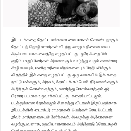
இப் படக்கதை தோட்ட மக்களை மையமாகக் கொண்டதாகும்.
தோ ட்டத் தொழிலாளர்கள் வீடற்று வாழும் நிலைமையை
அடிப்படையாக வைத்தே எழுதப்பட்டது. ஒரே
அறையில்
குடும்ப உறுப்பினர்கள் அனைவரும் வாழ்ந்து வரும் கலாச்சார
சீரழிவையும், மனித உரிமை மீறல்களையும் பிரதிபலிக்கும்
விதத்தில் இக் கதை எழுதப்பட்டது.ஒரு வகையில் இக் கதை
நாட்டு மக்களும், அரசும், தோட்டக் கம்பெனி நிர்வாகங்களும்
அறிந்துக் கொள்வதற்கும், உணர்ந்து கொள்வதற்கும் ஓர்
பிரசார படமாக உருவாக்கப்பட்டது. கதையோட்டமும்,
படத்துக்கான நோக்கமும் சிதைந்து விடாமல் இருப்பதற்காக
இப்படத்தின் டைரக்டர் ராமநாதன் அவர்கள் செயல்பட்டார்.
இவர் மாத்தளையைச் சேர்ந்தவர். அவருக்கு ஆலோசனை
வழங்குபவனாக, உதவியாளனாகவும் அத்தோடு ப்ரொடக்ஷன்
மெனேஜராகவும் நான் செயற்பட்டேன்.