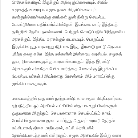
பிரதேசங்களிலும் இருக்கும் அறிவு ஜீவிகளையும், சிவில்
சமூகத்தினரையும், சமூக நலன் விரும்பிகளையும்
கலந்துக்கொள்வதற்கு தாங்கள் முன் நின்று செயல்பட
வேண்டுமென எதிர்ப்பார்க்கின்றேன். இலங்கை வாழ் இந்தியத்
தமிழரின் தேசிய நலன்களைப் பெற்றுக் கொடுப்பதில் பிரித்தானிய
அரசுக்கும், இந்திய அரசுக்கும் கடமையும், பொறுப்பும்
இருக்கின்றது. வரலாற்று ரீதியாக இந்த இரண்டு நாட்டு அரசுகள்
புரிந்த தவறுகளே இந்த மக்களின் இன்றைய அரசியல், சமூகத்
துயர நிலைமைகளுக்கு காரணங்களாகும். இந்த இரண்டு
அரசுகளும் சர்வதேச பேச்சு வார்த்தை மேசைக்கு இழுக்கப்பட
வேண்டியவர்கள்..! இவர்களது பிரசன்னம் இம் மாநாட்டுக்கு
முக்கியமானதாகும்.
மலையகத்தில் ஒரு கால் நூற்றாண்டு கால சமூக விழிப்புணர்வை
ஏற்படுத்திய ஓர் அரசியல் கட்சியின் ஸ்தாபக உறுப்பினர்களுள்
ஒருவனாக இருந்தும், செயலாளனாக செயல்பட்டும் காலப்
போக்கில் தலைமை குடை சாய்ந்து, அதுவும் சராசரி தேர்தல்
கட்சியாகத் திசை மாறியதால், கட்சி அரசியலில்
தோல்வியடைந்தவன் என்றாலும், சமூக அரசியலில் இன்று வரை