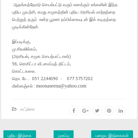
ஆதங்கத்தோடு செயல்பட்டு வரும் எனக்கும் உங்களின் இந்த
புதிய முயற்சி, எமது சமூகத்தின் புதிய அரசியல் மாற்றத்தை
பெற்றுத் தரும் என்ற பூரண நம்பிக்கையுடன் இக் கடிதத்தை
முடிக்கின்றேன்.
இப்படிக்கு,
மு.சிவலிங்கம்,
(அரசியல், சமூக செயற்பாட்டாளர்)
56, ரொசிட்டா வீடமைப்புத் திட்டம்,
கொட்டகலை.
தொ. பே .. 051 2244090 - 077 5757202
மின்னஞ்சல் :
moonaseena@yahoo.com
கட்டுரை
புதிய இடுகை
முகப்பு
பழைய இடுகைகள்