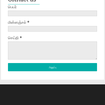
பெயர்
மின்னஞ்சல்
*
செய்தி
*