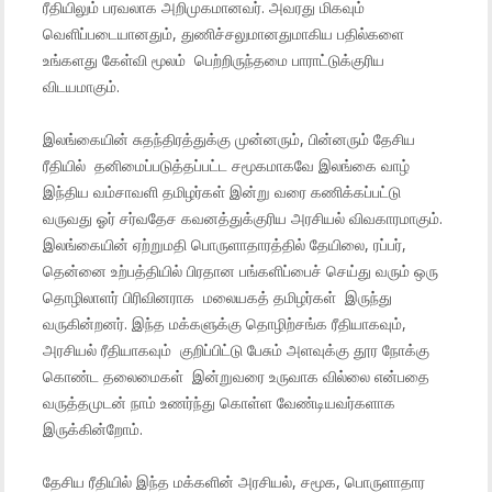
ரீதியிலும் பரவலாக அறிமுகமானவர். அவரது மிகவும்
வெளிப்படையானதும், துணிச்சலுமானதுமாகிய பதில்களை
உங்களது கேள்வி மூலம் பெற்றிருந்தமை பாராட்டுக்குரிய
விடயமாகும்.
இலங்கையின் சுதந்திரத்துக்கு முன்னரும், பின்னரும் தேசிய
ரீதியில் தனிமைப்படுத்தப்பட்ட சமூகமாகவே இலங்கை வாழ்
இந்திய வம்சாவளி தமிழர்கள் இன்று வரை கணிக்கப்பட்டு
வருவது ஓர் சர்வதேச கவனத்துக்குரிய அரசியல் விவகாரமாகும்.
இலங்கையின் ஏற்றுமதி பொருளாதாரத்தில் தேயிலை, ரப்பர்,
தென்னை உற்பத்தியில் பிரதான பங்களிப்பைச் செய்து வரும் ஒரு
தொழிலாளர் பிரிவினராக மலையகத் தமிழர்கள் இருந்து
வருகின்றனர். இந்த மக்களுக்கு தொழிற்சங்க ரீதியாகவும்,
அரசியல் ரீதியாகவும் குறிப்பிட்டு பேசும் அளவுக்கு தூர நோக்கு
கொண்ட தலைமைகள் இன்றுவரை உருவாக வில்லை என்பதை
வருத்தமுடன் நாம் உணர்ந்து கொள்ள வேண்டியவர்களாக
இருக்கின்றோம்.
தேசிய ரீதியில் இந்த மக்களின் அரசியல், சமூக, பொருளாதார