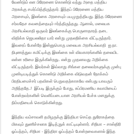
வேண்டும் என பிரேரணை கொண்டு வந்து அதை மத்திய
அரசுக்கு சமர்ப்பித்திருந்தார். இந்தப் பிரேரணை மத்திய
அரசையும், இலங்கை அரசையும் பயமுறுத்தியது. இந்த பிரேரணை
சர்வதேச கவனத்தையும் ஈர்த்திருந்தது. ஆனால், மலையக
அரசியல்வாதி ஒருவர் இலங்கைக்கு பொருளாதாரத் தடை
விதிக்க ஜெயலலிதா யார் என்று முதலறிக்கை விட்டிருந்தார்.
இவரைப் போன்றே இன்னுமொரு மலையக அரசியல்வாதி ஐ.நா.
நிபுணத்துவ கமிட்டிக்கு இலங்கை உள் விவகாரங்களில் தலையிட
என்ன உரிமை இருக்கின்றது.. என்று முதலாவது அறிக்கை
விட்டிருந்தார். இவர்கள் இவ்வாறு சிங்கள தலைவர்களுக்கு முன்பு
முண்டியடித்துக் கொண்டு அறிக்கை விடுவதன் நோக்கம்
பிரதியமைச்சர் பதவிகள் பெறுவதற்காகவே என்பது யாவரும்
அறிந்ததே..! இப்படி இருக்கும் போது, சுப்பிரமணிய சுவாமியைப்
போன்றவர்களின் வெளிப்படையான அரசியல் பேச்சு மனதுக்கு
நிம்மதியைக் கொடுக்கின்றது.
இந்திய வம்சாவளி தமிழருக்கு இந்தியா செய்த துரோகத்தை
மிகவும் துணிச்சலாக இடித்;துக் காட்டியுள்ளார். சிறிமா – சாஸ்திரி
ஒப்பந்தம், சிறிமா - இந்திரா ஒப்பந்தம் போன்றவைகளால் இந்த