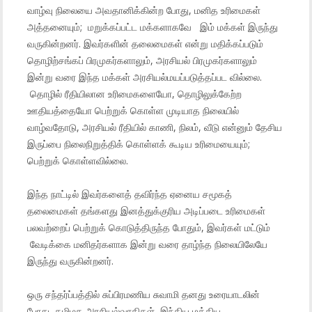
வாழ்வு நிலையை அவதானிக்கின்ற போது, மனித உரிமைகள்
அத்தனையும்; மறுக்கப்பட்ட மக்களாகவே இம் மக்கள் இருந்து
வருகின்றனர். இவர்களின் தலைமைகள் என்று மதிக்கப்படும்
தொழிற்சங்கப் பிரமுகர்களாலும், அரசியல் பிரமுகர்களாலும்
இன்று வரை இந்த மக்கள் அரசியல்மயப்படுத்தப்பட வில்லை.
தொழில் ரீதியிலான உரிமைகளையோ, தொழிலுக்கேற்ற
ஊதியத்தையோ பெற்றுக் கொள்ள முடியாத நிலையில்
வாழ்வதோடு, அரசியல் ரீதியில் காணி, நிலம், வீடு என்னும் தேசிய
இருப்பை நிலைநிறுத்திக் கொள்ளக் கூடிய உரிமையையும்;
பெற்றுக் கொள்ளவில்லை.
இந்த நாட்டில் இவர்களைத் தவிர்ந்த ஏனைய சமூகத்
தலைமைகள் தங்களது இனத்துக்குரிய அடிப்படை உரிமைகள்
பலவற்றைப் பெற்றுக் கொடுத்திருந்த போதும், இவர்கள் மட்டும்
வேடிக்கை மனிதர்களாக இன்று வரை தாழ்ந்த நிலையிலேயே
இருந்து வருகின்றனர்.
ஒரு சந்தர்ப்பத்தில் சுப்பிரமணிய சுவாமி தனது உரையாடலின்
போது, தமிழக அரசியல்வாதிகள், இந்திய மத்திய