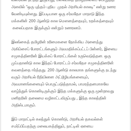
அளவில் “ஒரு புத்தம் புதிய முதல் அரசியல் காலடி” என்று உணர
வேண்டியுள்ளது. இப்படியான ஒரு சர்வதேச மாநாடு இந்த
மக்களின் 200 ஆண்டு கால மௌனத்தையும், உறக்கத்தையும்
கலைப்பதாக இருக்கும் என்றும் உணரலாம்.
இலங்கைத் தமிழரின் உரிமைகளை நோக்கிய அனைத்து
அகிம்சைப் போராட்டங்களும் அவமதிக்கப்பட்டப் பின்னர், இளைய
சமூகத்தினரின் இயக்கப் போராட்டங்கள் உருவெடுத்தன. ஒரு
முப்பதாண்டு கால இந்தப் போராட்டம் சர்வதேச சமூகத்தினரின்
கவனத்தை ஈர்த்தது. 200 ஆண்டு காலமாக தங்களுக்கு நடந்து
வரும் அரசியல் ரீதியிலான அட்டூழியங்களையும்,
அவமானங்களையும் பொருட்படுத்தாமல், பாமரத்தனமாகவே
வாழ்ந்துக் கொண்டிருக்கும் இந்த மக்களுக்கு ஒரு மூன்றாவது
மனிதரின் தலைமை வழிகாட்டவிருப்பது , இந்த காலத்தின்
அதிஸ்டமாகும்.
இம் மாநாட்டில் கலந்துக் கொண்டு, அரசியல் தகவல்கள்
சமர்ப்பிப்பதற்கு மலையகத்திலும், நாட்டின் ஏனைய