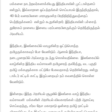
மக்களை நாடற்றவர்களாக்கியது இந்தியாவின் முட்டாள்தனம்
என்றும், இவ்வாறான ஒப்பந்தங்கள் செய்யாமல் இருந்திருந்தால்,
40 பேர் வரையிலான பாராளுமன்ற பிரதிநிதித்துவத்தைப்
பெற்றிருக்கலாம் என்றும் கூறுகின்றார். இந்தியாவின் பச்சைத்
துரோகம் நாளைய இளைய பரம்பரையினருக்கும் தெரிந்திருத்தல்
அவசியம்.
இந்தியா, இலங்கையில் வாழுகின்ற ஒட்டுமொத்த
தமிழருக்காகவும் பேச வேண்டும். ஆனால் இந்தியா,
நடைமுறையில் அவ்வாறு நடந்து கொள்வதில்லை. இலங்கையில்
வாழ்கின்ற இந்திய வம்சாவளி தமிழரைத் தவிர்த்து, வட பகுதி
தமிழ் மக்களுக்காக மட்டுமே பேசுவதாகத் தெரிகின்றது. என்று
டாக்டர் சுட்டிக் காட்டி இருப்பதையும் நம் கவனத்தில் கொள்ள
வேண்டும்.
இன்றைய இந்த அரசியல் சூழலில் இலங்கை வாழ் இந்திய
வம்சாவளி மக்களின் அரசியல் விவகாரங்கள் பற்றி ஆராய்வு
செய்வதற்கு, சர்வ தேச மகாநாடு ஒன்றை தமிழ் நாட்டில்
விரைவில் நடத்த இருப்பது, மலையகத் தமிழர்களைப் பொறுத்த