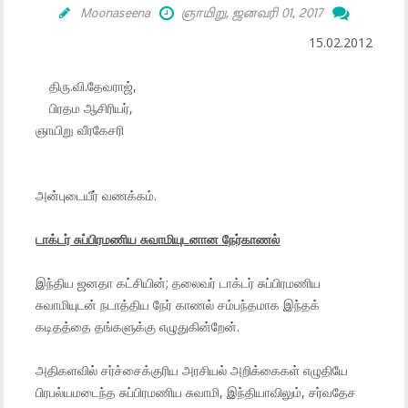
Moonaseena
ஞாயிறு, ஜனவரி 01, 2017
15.02.2012
திரு.வி.தேவராஜ்,
பிரதம ஆசிரியர்,
ஞாயிறு வீரகேசரி
அன்புடையீர் வணக்கம்.
டாக்டர் சுப்பிரமணிய சுவாமியுடனான நேர்காணல்
இந்திய ஜனதா கட்சியின்; தலைவர் டாக்டர் சுப்பிரமணிய
சுவாமியுடன் நடாத்திய நேர் காணல் சம்பந்தமாக இந்தக்
கடிதத்தை தங்களுக்கு எழுதுகின்றேன்.
அதிகளவில் சர்ச்சைக்குரிய அரசியல் அறிக்கைகள் எழுதியே
பிரபல்யமடைந்த சுப்பிரமணிய சுவாமி, இந்தியாவிலும், சர்வதேச